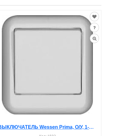
ВЫКЛЮЧАТЕЛЬ Wessen Prima, О/У, 1-КЛ. БЕЛЫЙ/БЕЖЕВЫЙ, A16-051