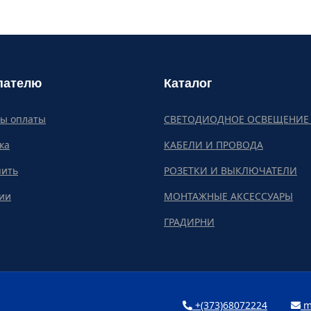
пателю
Каталог
бы оплаты
СВЕТОДИОДНОЕ ОСВЕЩЕНИЕ 
ка
КАБЕЛИ И ПРОВОДА
пить
РОЗЕТКИ И ВЫКЛЮЧАТЕЛИ
ии
МОНТАЖНЫЕ АКСЕССУАРЫ
ГРАДИРНИ
+(373)68072224
m