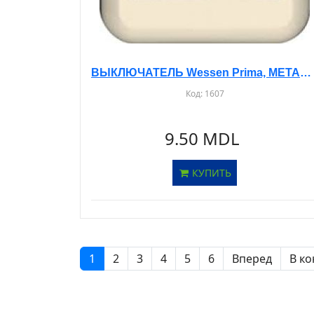
ВЫКЛЮЧАТЕЛЬ Wessen Prima, МЕТАЛЛИЧЕСКАЯ ОПОРА, О/У, 2-КЛ. БЕЖЕВЫЙ, A56-029M
Код:
1607
9.50 MDL
КУПИТЬ
1
2
3
4
5
6
Вперед
В ко