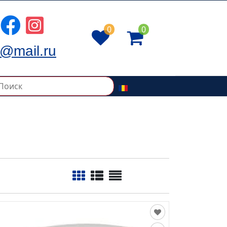
0
0
@mail.ru