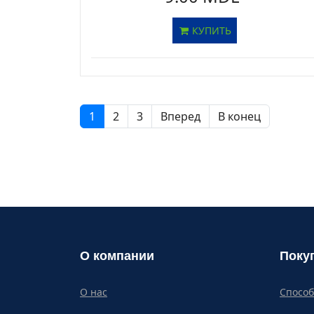
КУПИТЬ
1
2
3
Вперед
В конец
О компании
Поку
О нас
Спосо