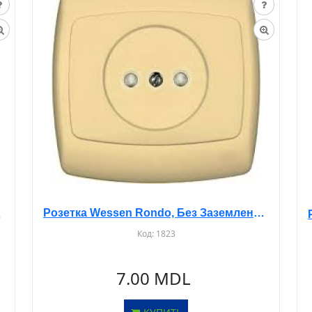
Розетка Wessen Rondo, Без Заземления, Со Шторками, С/У, Бежевая, RS10-122
RS10-184
Код:
1823
7.00 MDL