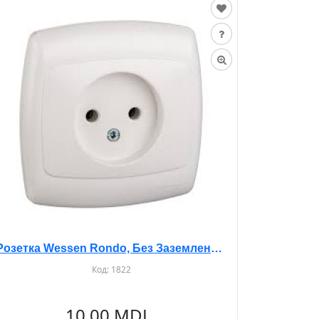
Розетка Wessen Rondo, Без Заземления, Со Шторками, С/У, Белая, RS10-122
Код:
1822
10.00 MDL