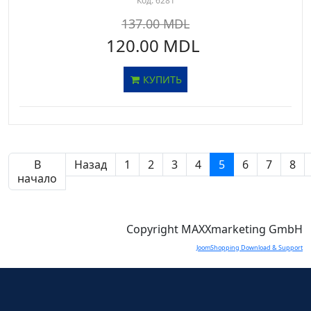
Код:
6281
137.00 MDL
120.00 MDL
КУПИТЬ
В
Назад
1
2
3
4
5
6
7
8
начало
Copyright MAXXmarketing GmbH
JoomShopping Download & Support