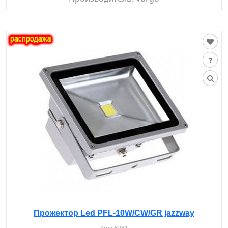
Прожектор Led PFL-10W/CW/GR jazzway